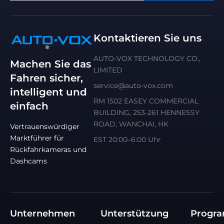
Kontaktieren Sie uns
AUTO-VOX TECHNOLOGY CO.,
Machen Sie das
LIMITED
Fahren sicher,
service@auto-vox.com
intelligent und
RM 1502 EASEY COMMERCIAL
einfach
BUILDING, 253-261 HENNESSY
ROAD, WANCHAI, HK
Vertrauenswürdiger
Marktführer für
EST 20:00–6:00 Uhr
Rückfahrkameras und
Dashcams
Unternehmen
Unterstützung
Progr