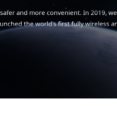
safer and more convenient. In 2019, we
aunched the world's first fully wireless a
olar-powered cameras, combining safet
echnology, and sustainability. With over 
llion users, we offer trusted products l
backup cameras, dashcams, and baby
monitors for peace of mind.
Founded in 2007, AUTO-VOX creates
nnovative backup cameras to make drivi