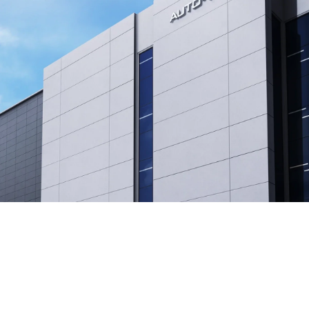
AUTO-VOX
AUTO-VOX was established, driven by the vision to
make driving safer for everyone.