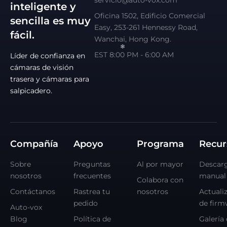
servicio@auto-vox.com
inteligente y
Oficina 1502, Edificio Comercial
sencilla es muy
Easy, 253-261 Hennessy Road,
fácil.
Wanchai, Hong Kong.
EST 8:00 PM - 6:00 AM
Líder de confianza en
cámaras de visión
trasera y cámaras para
salpicadero.
Compañía
Apoyo
Programa
Recur
Sobre
Preguntas
Al por mayor
Descar
nosotros
frecuentes
manual
Colabora con
Contáctanos
Rastrea tu
nosotros
Actuali
pedido
de firm
Auto-vox
Blog
Política de
Galería