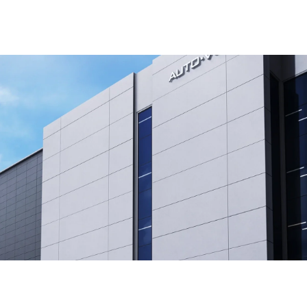
AUTO-VOX
❄