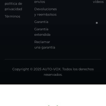
envíos
vídeos
política de
privacidad
Devoluciones
y reembolsos
Términos
Garantía
Garantía
extendida
Reclamar
una garantía
Copyright © 2025 AUTO-VOX. Todos los derechos
reservados.