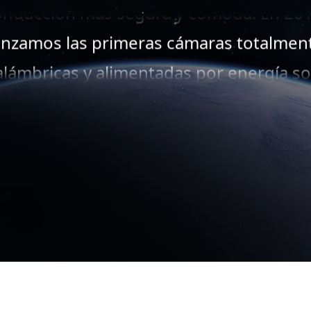
anzamos las primeras cámaras totalmen
alámbricas y alimentadas por energía so
del mundo, combinando seguridad,
ecnología y sostenibilidad. Con más de 
illones de usuarios, ofrecemos product
onfiables como cámaras de visión traser
ámaras para salpicadero y monitores pa
bebés para su tranquilidad.
ndada en 2007, AUTO-VOX crea cámaras