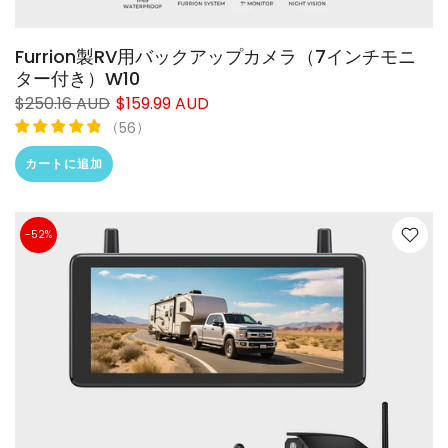
Furrion製RV用バックアップカメラ（7インチモニ
ター付き）W10
$250.16 AUD
$159.99 AUD
（
）
56
カートに追加
-52%