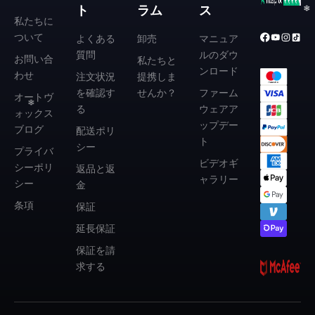
ト
ラム
ス
私たちに
ついて
よくある
卸売
マニュア
質問
ルのダウ
お問い合
私たちと
ンロード
わせ
注文状況
提携しま
を確認す
せんか？
ファーム
オートヴ
る
ウェアア
ォックス
ップデー
ブログ
配送ポリ
ト
シー
プライバ
❄
ビデオギ
シーポリ
返品と返
ャラリー
シー
金
条項
保証
延長保証
❄
保証を請
求する