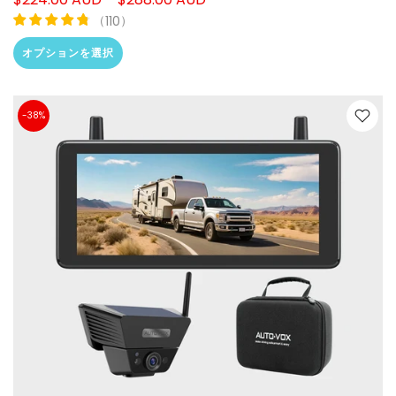
（
）
110
オプションを選択
-38%
❄