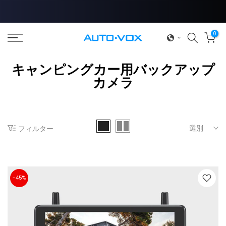
コ
ン
テ
0
ン
ツ
キャンピングカー用バックアップ
へ
カメラ
ス
❄
キ
ッ
プ
選別
フィルター
❄
-45%