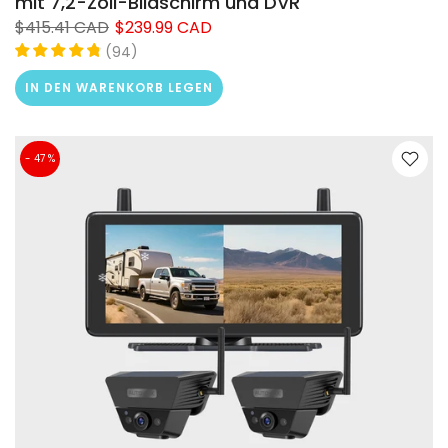
mit 7,2-Zoll-Bildschirm und DVR
$415.41 CAD
$239.99 CAD
(
)
94
IN DEN WARENKORB LEGEN
- 47 %
❄