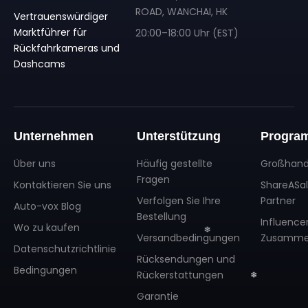
ROAD, WANCHAI, HK
Vertrauenswürdiger
Marktführer für
20:00–18:00 Uhr (EST)
Rückfahrkameras und
Dashcams
Unternehmen
Unterstützung
Progra
Über uns
Häufig gestellte
Großhand
❄
Fragen
Kontaktieren Sie uns
ShareASa
❄
Verfolgen Sie Ihre
Partner
Auto-vox Blog
Bestellung
Influence
Wo zu kaufen
Versandbedingungen
Zusamme
Datenschutzrichtlinie
Rücksendungen und
Bedingungen
Rückerstattungen
Garantie