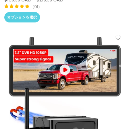
（
）
91
オプションを選択
❄