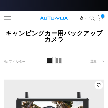
コ
ン
テ
0
ン
ツ
キャンピングカー用バックアップ
へ
カメラ
ス
キ
ッ
プ
選別
フィルター