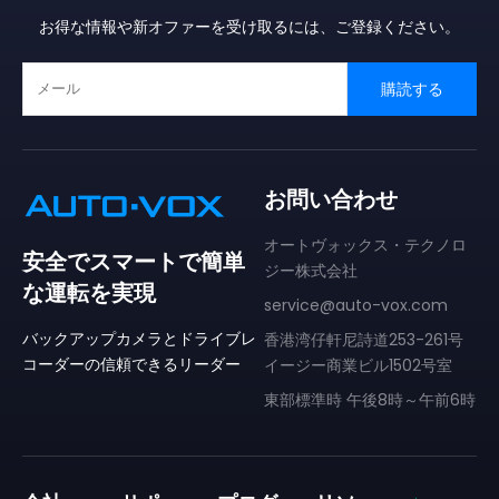
お得な情報や新オファーを受け取るには、ご登録ください。
❄
購読する
お問い合わせ
オートヴォックス・テクノロ
安全でスマートで簡単
ジー株式会社
な運転を実現
❄
service@auto-vox.com
バックアップカメラとドライブレ
香港湾仔軒尼詩道253-261号
コーダーの信頼できるリーダー
イージー商業ビル1502号室
東部標準時 午後8時～午前6時