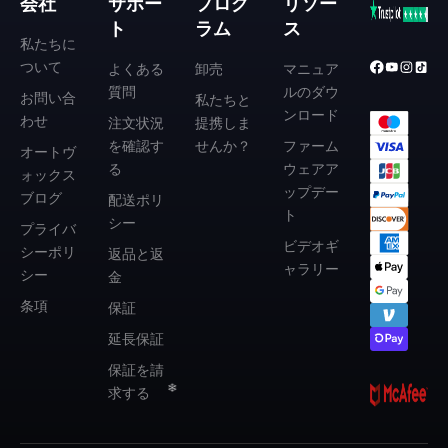
会社
サポー
プログ
リソー
ト
ラム
ス
私たちに
ついて
よくある
卸売
マニュア
質問
ルのダウ
お問い合
私たちと
ンロード
わせ
注文状況
提携しま
❄
を確認す
せんか？
ファーム
オートヴ
る
ウェアア
ォックス
ップデー
ブログ
配送ポリ
ト
シー
プライバ
ビデオギ
シーポリ
返品と返
ャラリー
シー
金
条項
保証
延長保証
❄
保証を請
求する