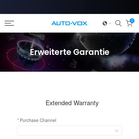
Zum
Inhalt
springen
0
Erweiterte Garantie
❄