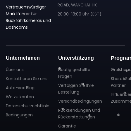
❄
ROAD, WANCHAI, HK
Vertrauenswürdiger
Marktführer für
20:00–18:00 Uhr (EST)
Rückfahrkameras und
Dashcams
Unternehmen
Unterstützung
Progra
Über uns
Häufig gestellte
Großhand
Fragen
Kontaktieren Sie uns
ShareASa
Verfolgen Sie Ihre
Partner
Auto-vox Blog
Bestellung
Influence
Wo zu kaufen
Versandbedingungen
Zusamme
Datenschutzrichtlinie
Rücksendungen und
Bedingungen
Rückerstattungen
❄
❄
Garantie