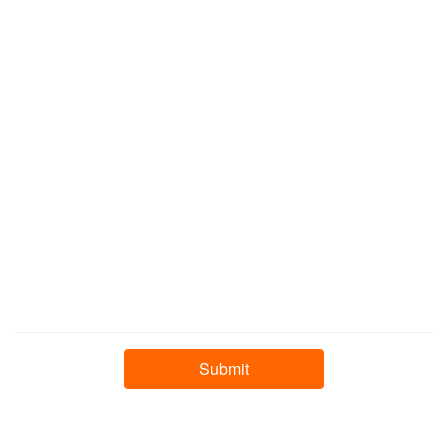
❄
❄
❄