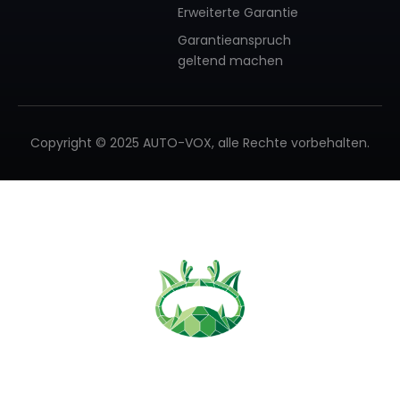
Erweiterte Garantie
❄
Garantieanspruch
❄
geltend machen
❄
❄
❄
Copyright © 2025 AUTO-VOX, alle Rechte vorbehalten.
❄